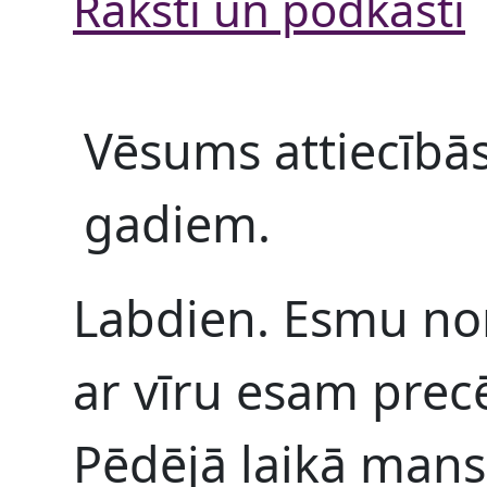
Raksti un podkāsti
Vēsums attiecībā
gadiem.
Labdien. Esmu no
ar vīru esam prec
Pēdējā laikā mans 