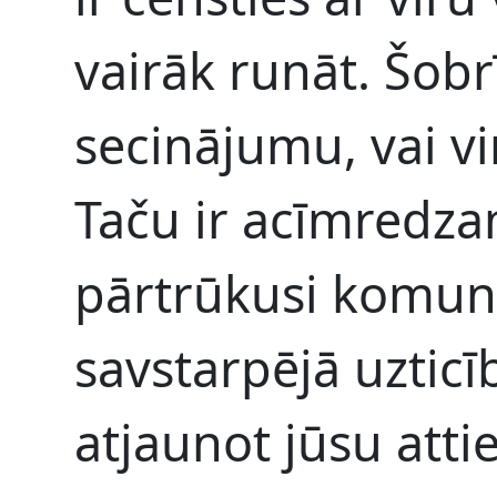
vairāk runāt. Šobr
secinājumu, vai vi
Taču ir acīmredzam
pārtrūkusi komuni
savstarpējā uztic
atjaunot jūsu atti