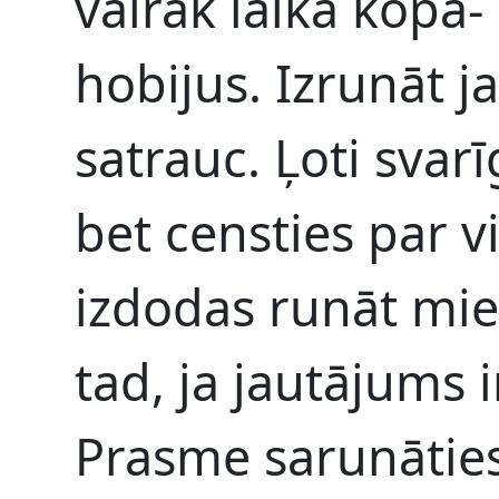
vairāk laika kopā-
hobijus. Izrunāt 
satrauc. Ļoti svarī
bet censties par v
izdodas runāt mier
tad, ja jautājums i
Prasme sarunāties