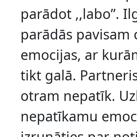
parādot ,,labo”. Il
parādās pavisam 
emocijas, ar kurā
tikt galā. Partneri
otram nepatīk. Uz
nepatīkamu emocij
izrunāties par not