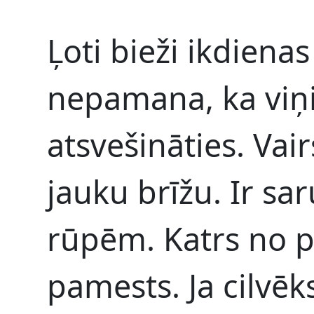
Ļoti bieži ikdienas
nepamana, ka viņ
atsvešināties. Vai
jauku brīžu. Ir sa
rūpēm. Katrs no p
pamests. Ja cilvēk