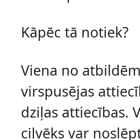
Kāpēc tā notiek?
Viena no atbildēm i
virspusējas attiec
dziļas attiecības. 
cilvēks var noslēpt