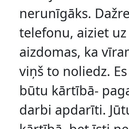
nerunīgāks. Dažre
telefonu, aiziet uz
aizdomas, ka vīra
viņš to noliedz. Es
būtu kārtībā- pag
darbi apdarīti. Jū
kārtībā, bet īsti n