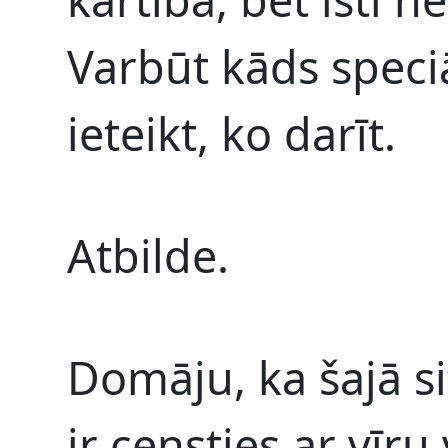
Varbūt kāds speci
ieteikt, ko darīt.
Atbilde.
Domāju, ka šajā si
ir censties ar vīru