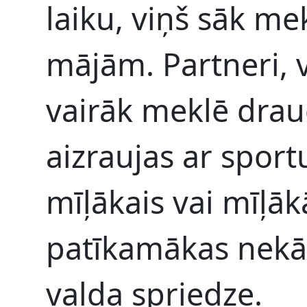
laiku, viņš sāk me
mājām. Partneri, 
vairāk meklē drau
aizraujas ar sport
mīļākais vai mīļākā
patīkamākas nekā 
valda spriedze.