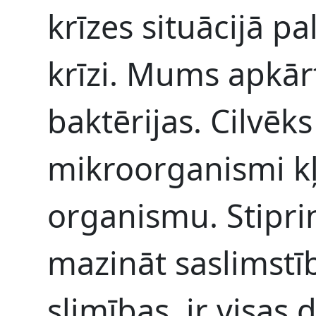
krīzes situācijā pa
krīzi. Mums apkārt
baktērijas. Cilvēk
mikroorganismi kļ
organismu. Stipri
mazināt saslimstīb
slimības, ir visas