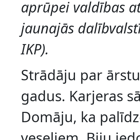
aprūpei valdības at
jaunajās dalībvalst
IKP).
Strādāju par ārst
gadus. Karjeras s
Domāju, ka palīdz
veseliem. Biju ied