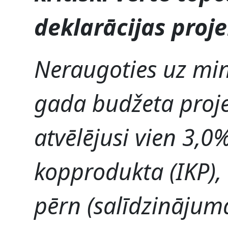
deklarācijas proje
Neraugoties uz min
gada budžeta projek
atvēlējusi vien 3,0
kopprodukta (IKP),
pērn (salīdzinājuma