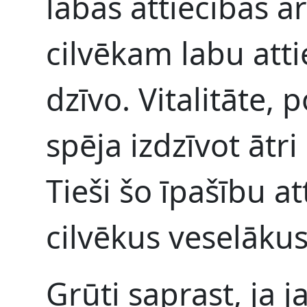
labas attiecības ar
cilvēkam labu attie
dzīvo. Vitalitāte,
spēja izdzīvot ātr
Tieši šo īpašību at
cilvēkus veselākus
Grūti saprast, ja 