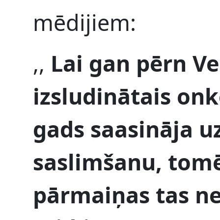
mēdijiem:
,,
Lai gan pērn Ve
izsludinātais on
gads saasināja u
saslimšanu, tomē
pārmaiņas tas ne