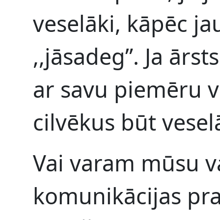
veselāki, kāpēc j
,,jāsadeg”. Ja ārsts
ar savu piemēru v
cilvēkus būt vese
Vai varam mūsu va
komunikācijas pr