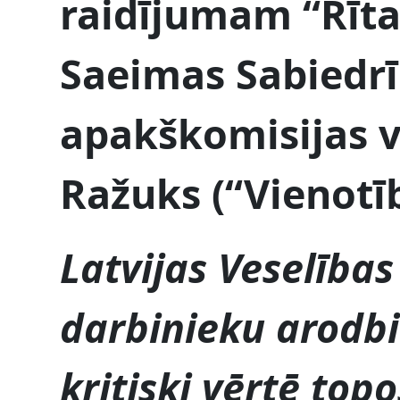
raidījumam “Rīta
Saeimas Sabiedrī
apakškomisijas 
Ražuks (“Vienotīb
Latvijas Veselība
darbinieku arodbi
kritiski vērtē top