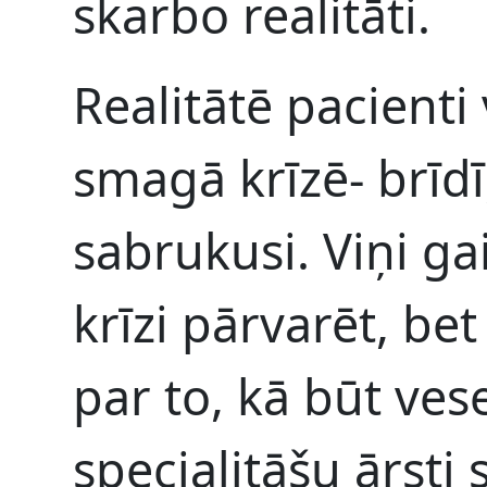
skarbo realitāti.
Realitātē pacienti
smagā krīzē- brīdī
sabrukusi. Viņi ga
krīzi pārvarēt, be
par to, kā būt ve
specialitāšu ārsti 