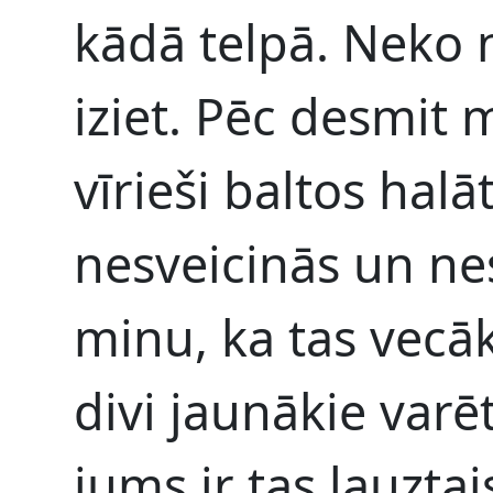
kādā telpā. Neko n
iziet. Pēc desmit 
vīrieši baltos hal
nesveicinās un ne
minu, ka tas vecāk
divi jaunākie varēt
jums ir tas lauztai