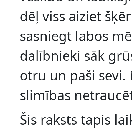
dēļ viss aiziet šķ
sasniegt labos mē
dalībnieki sāk grū
otru un paši sevi.
slimības netraucēt
Šis raksts tapis la