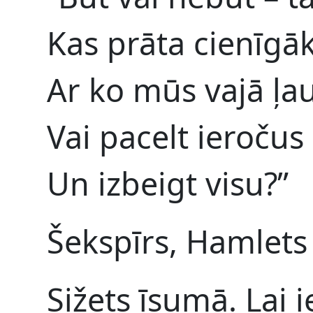
Kas prāta cienīgāk:
Ar ko mūs vajā ļau
Vai pacelt ieročus
Un izbeigt visu?”
Šekspīrs, Hamlets
Sižets īsumā. Lai i