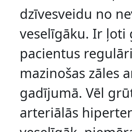
dzīvesveidu no ne
veselīgāku. Ir ļoti
pacientus regulāri
mazinošas zāles ar
gadījumā. Vēl grūt
arteriālās hiperte