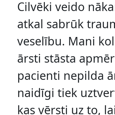
Cilvēki veido nāka
atkal sabrūk traum
veselību. Mani kol
ārsti stāsta apmē
pacienti nepilda ā
naidīgi tiek uztver
kas vērsti uz to, l