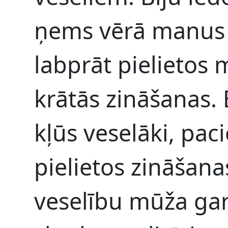
ņems vērā manus 
labprāt pielietos
krātās zināšanas. 
kļūs veselāki, pac
pielietos zināšana
veselību mūža ga