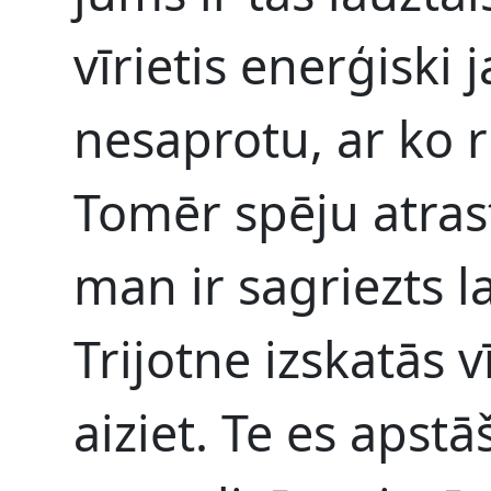
vīrietis enerģiski 
nesaprotu, ar ko r
Tomēr spēju atrast
man ir sagriezts la
Trijotne izskatās 
aiziet. Te es apst