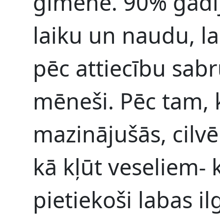
ģimene. 90% gadīj
laiku un naudu, la
pēc attiecību sabr
mēneši. Pēc tam, k
mazinājušās, cilvē
kā kļūt veseliem- 
pietiekoši labas il