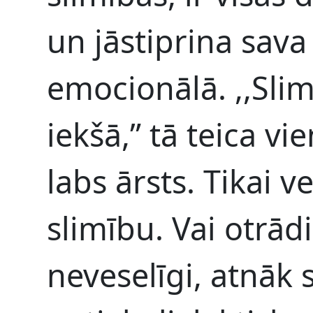
un jāstiprina sava 
emocionālā. ,,Slim
iekšā,” tā teica v
labs ārsts. Tikai v
slimību. Vai otrādi
neveselīgi, atnāk 