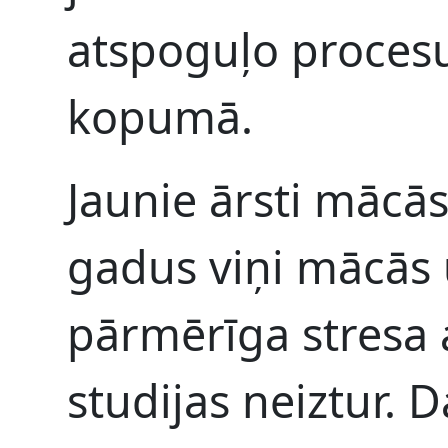
atspoguļo procesu
kopumā.
Jaunie ārsti mācās 
gadus viņi mācās 
pārmērīga stresa a
studijas neiztur.