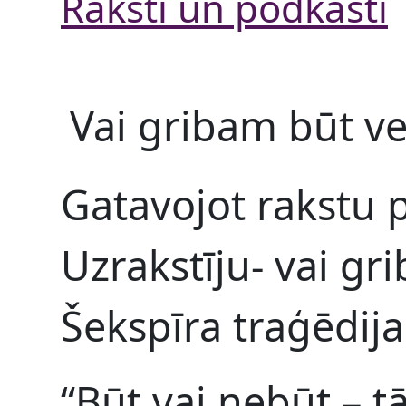
Raksti un podkāsti
Vai gribam būt ve
Gatavojot rakstu p
Uzrakstīju- vai g
Šekspīra traģēdija
“Būt vai nebūt – t