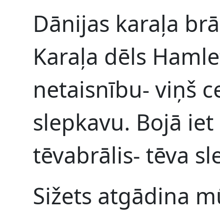
Dānijas karaļa brāl
Karaļa dēls Hamle
netaisnību- viņš c
slepkavu. Bojā ie
tēvabrālis- tēva s
Sižets atgādina m