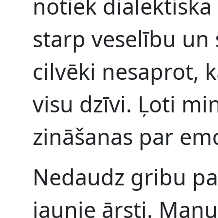
notiek dialektiska
starp veselību un 
cilvēki nesaprot, k
visu dzīvi. Ļoti mi
zināšanas par emo
Nedaudz gribu par
jaunie ārsti. Manu