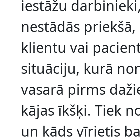
iestāžu darbinieki, 
nestādās priekšā,
klientu vai pacien
situāciju, kurā n
vasarā pirms daž
kājas īkšķi. Tiek
un kāds vīrietis ba