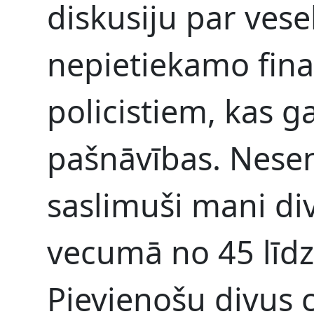
diskusiju par vese
nepietiekamo fin
policistiem, kas ga
pašnāvības. Nesen
saslimuši mani divi
vecumā no 45 līd
Pievienošu divus 