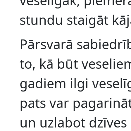
veselīgāk, piemēr
stundu staigāt kā
Pārsvarā sabiedrī
to, kā būt veseliem
gadiem ilgi veselīg
pats var pagarinā
un uzlabot dzīves 