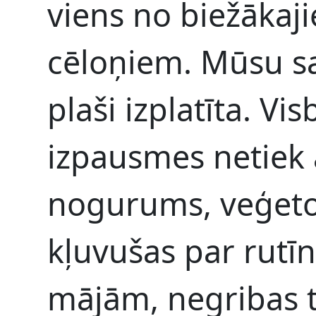
viens no biežākaj
cēloņiem. Mūsu sa
plaši izplatīta. Vi
izpausmes netiek a
nogurums, veģetodi
kļuvušas par rutīn
mājām, negribas t