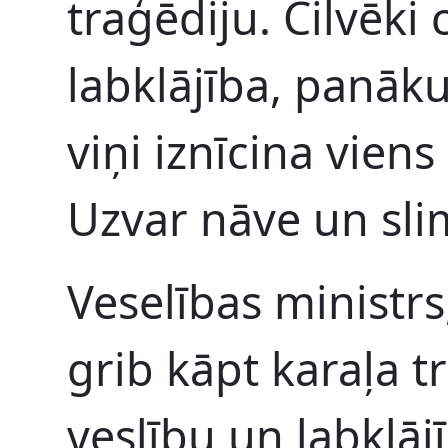
traģēdiju. Cilvēki 
labklājība, panāku
viņi iznīcina viens
Uzvar nāve un sli
Veselības ministrs, 
grib kāpt karaļa tr
veslību un labklāj