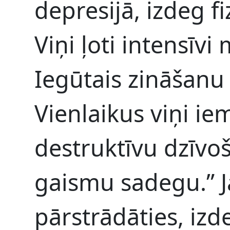
depresijā, izdeg f
Viņi ļoti intensīvi
Iegūtais zināšanu 
Vienlaikus viņi ie
destruktīvu dzīvo
gaismu sadegu.” J
pārstrādāties, izd