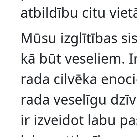
atbildību citu viet
Mūsu izglītības si
kā būt veseliem. Ir
rada cilvēka enoci
rada veselīgu dzīve
ir izveidot labu p