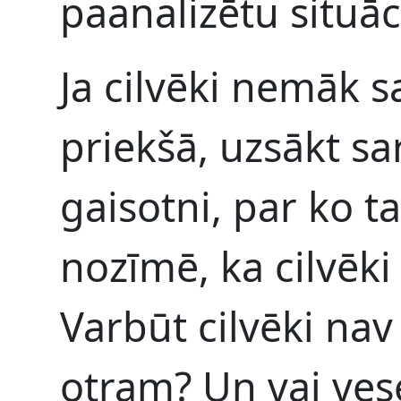
paanalizētu situāc
Ja cilvēki nemāk sa
priekšā, uzsākt sa
gaisotni, par ko ta
nozīmē, ka cilvēki
Varbūt cilvēki nav 
otram? Un vai vese