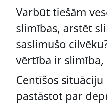
Varbūt tiešām vese
slimības, arstēt s
saslimušo cilvēku?
vērtība ir slimība,
Centīšos situāciju
pastāstot par depr