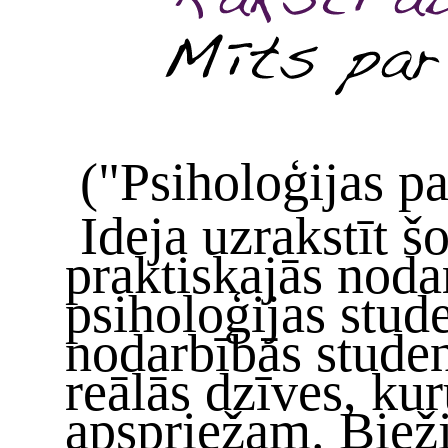
("Psiholoģijas pa
Ideja uzrakstīt š
praktiskajās nodar
psiholoģijas stud
nodarbībās stude
reālās dzīves, ku
apspriežam. Bieži