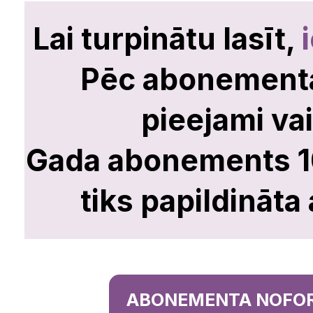
No ārpuses viss izs
Lai turpinātu lasīt,
kaut kas noiet grei
Pēc abonement
uz skolu, vīram ir 
pieejami vai
depresijā.
Gada abonements 10 
tiks papildināta
Šī neizpratne vēr
rasties tādēļ, ka v
ABONEMENTA NOFO