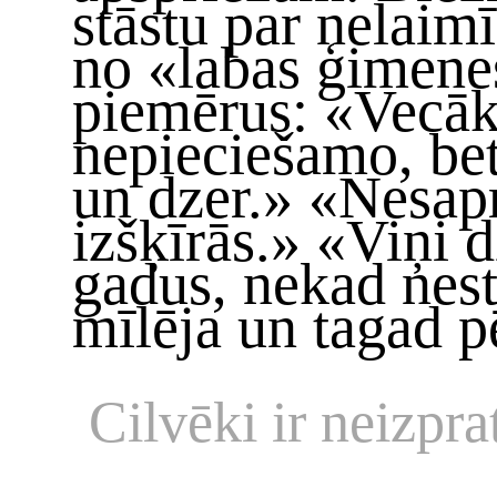
stāstu par nelaim
no «labas ģimene
piemērus: «Vecāk
nepieciešamo, bet
un dzer.» «Nesapr
izšķīrās.» «Viņi d
gadus, nekad nest
mīlēja un tagad p
Cilvēki ir neizpra