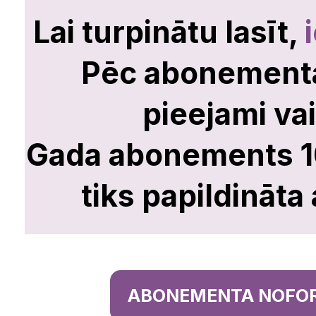
Lai turpinātu lasīt,
kuras jūtas diskri
Pēc abonement
pienākumu mājās, 
pieejami vai
jārūpējas par ģime
Gada abonements 10 
tiks papildināta
tievām un izskatīgā
savukārt jūtas aps
finansiālā labklājī
ABONEMENTA NOFO