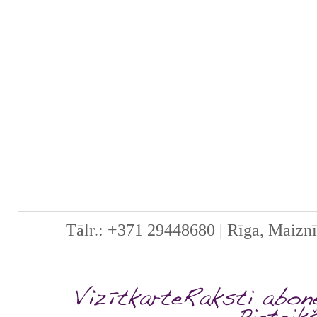
Kurš gan var objek
nav diskriminācija,
ir tik atšķirīgas? V
izveidota komisija
Tālr.: +371 29448680 | Rīga, Maiznī
precīzs mērinstru
„diskriminometrs