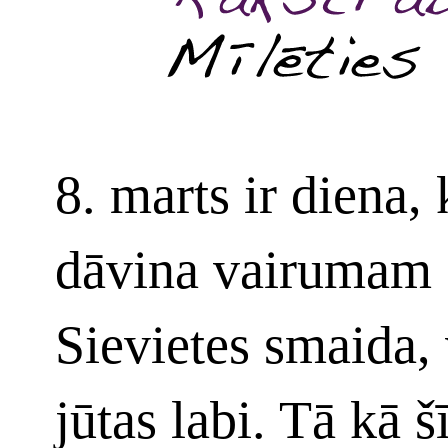
8. marts ir diena,
dāvina vairumam 
Sievietes smaida, 
jūtas labi. Tā kā š