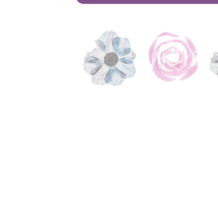
jābūt stipram, nedr
Ir arī tādi abu dz
nekādu dzimumu di
lieliski vai visma
viens ar otru un ir
dzīvi.