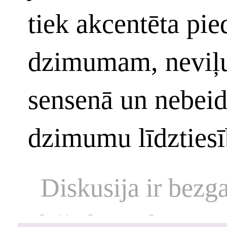
tiek akcentēta pi
dzimumam, neviļus
sensenā un nebei
dzimumu līdztiesī
Diskusija ir bezg
dažādu uzskatu un 