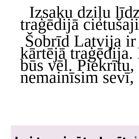
Izsaku dziļu līd
traģēdijā cietušaj
Šobrīd Latvija ir 
kārtējā traģēdija.
būs vēl. Piekrītu,
nemainīsim sevī, 