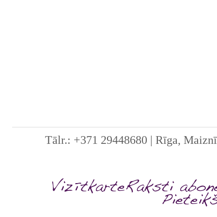
tikai darījis, ko li
nav pareizi. Esam 
pakļauties un klusē
gan jau kaut kā, g
es...
Tālr.: +371 29448680 | Rīga, Maiznī
Manuprāt, nav īsti