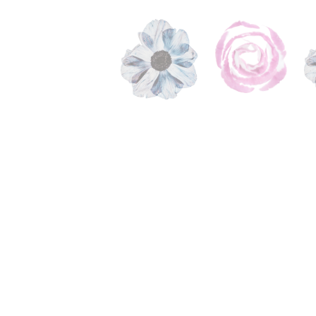
jumts. Jo, kā jau 
traģēdija notika ti
cilvēku nolaidības
Bezatbildības – j
neviens. Bail. Vi
tur, otrs nav īsti p