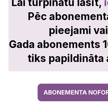
Lai turpinātu lasīt,
Kā sestdien
Pēc abonement
izteicās jurists
pieejami vai
Gada abonements 10 
Aldis Gobzems –
tiks papildināta
nav pieļaujami
publiski un absolū
ABONEMENTA NOFO
„argumenti”, ka va