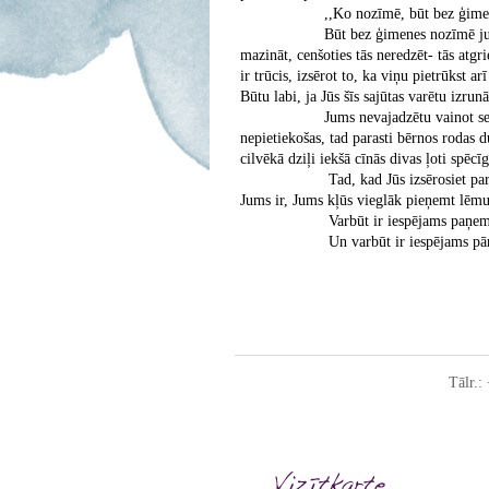
,,Ko nozīmē, būt bez ģimenes,
Būt bez ģimenes nozīmē just emoci
mazināt, cenšoties tās neredzēt- tās atgri
ir trūcis, izsērot to, ka viņu pietrūkst ar
Būtu labi, ja Jūs šīs sajūtas varētu izru
Jums nevajadzētu vainot sevi par 
nepietiekošas, tad parasti bērnos rodas d
cilvēkā dziļi iekšā cīnās divas ļoti spēcī
Tad, kad Jūs izsērosiet par to, kas
Jums ir, Jums kļūs vieglāk pieņemt lēm
Varbūt ir iespējams paņemt no
Un varbūt ir iespējams pārgriez
Ar cieņu, Dr. An
Tālr.: