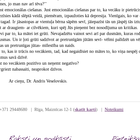
 jo man nav arī tēva?’’
onālas ciešanas. Just emocionālas ciešanas par to, ka vecāku ir pietrūcis u
ezīsies kādā slēptā veidā, piemēram, izpaužoties kā depresija. Vienīgais, ko var da
ī tagad. Ir jāsastopas ar vientuļa bērna sāpēm sevī, jāiepazīst tās un jāspēj tās izt
nāt ar draugiem- ar cilvēkiem, kuri spēj Jūs pieņemt bez nosodījuma un kritikas.
to, ka mātei iet grūti. Nevajadzētu vainot sevi arī par dusmām, kuras rodas
usmas. Un ir ļoti grūti sadzīvot ar pretrunīgām jūtām sevī- vēlmi palīdzēt un vēl
gas un pretrunīgas jūtas- mīlestība un naids.
 ir trūcis no vecākiem, tad, kad negaidīsiet no mātes to, ko viņa nespēj dot,
umus savā dzīvē.
 vecākiem pozitīvo un neņemt negatīvo?
t nabassaiti, neaprokot dzīvos.
dris Veselovskis.
 +371 29448680 | Rīga, Maiznīcas 12-1 (
skatīt karti
) |
Noteikumi