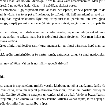
zdzina mani ārā no viņu dzīvokļa. Kopš tā laika vairs nesazvanāmies. Man ļoti 
dresūrā no patēvu (t.sk. kādas 4, 5 nežēlīgas skolas) puses.
r emocionāli ilgojos pavadīt laiku ar māti, bet saprotu, ka sevi pazemoju, to d
ai ir vēzis. Par to es pat arī nešaubos, jo dzīvojot tik lielā nesaskaņā ar sevi un ļa
bijušas, tagad atskatoties, šķiet, viņi ir izjutuši manī pārākumu, un, savu gļ
augs, nespēj paciest manu enerģētisko pieeju dzīvei, vegānismu u.c., jo pats li
ati par lietām, bet tiklīdz mammai parādās vīrietis, viņai nav pilnīgi nekādu u
iņa nav atklāti to teikusi man, bet ir uzbrukusi citām sievietēm. Kas man liekas
stākā vērtība.
ērtot pilnīgi radniecības saiti (kura, manuprāt, jau tikusi pārcirsta, kopš man va
i?
iekš, spēju samierināties ar šo nastu, tomēr, uztraucos, zinu, ka viņai nepiecieš
 nav arī tēva. Vai tas ir normāli - apbedīt dzīvos?
.
am ir nepieciešama mīlošu vecāku klātbūtne noteiktā daudzumā. Ja šīs klātbū
visu dzīvi, ar vēlmi saņemt pietrūkušo mīlestību, uzmanību, pozitīvu vērtējumu
cīs. Gaidīto vērtējumu nesaņem un cenšas atkal un atkal. Veidojas bezcerīga situ
tējumu, jo ar viņiem kaut kas nav kārtībā. Attīstās vainas sajūta, kura neļauj 
pēja dot mīlestību, uzmanību, rūpes.