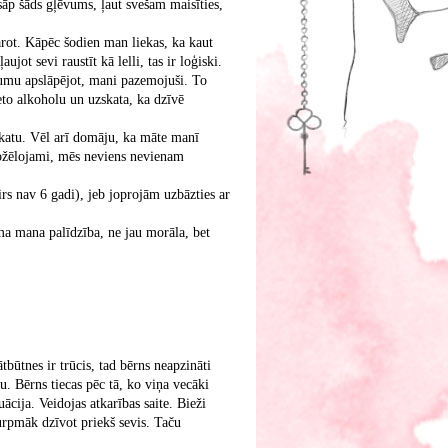
sāp šāds gļēvums, ļaut svešam maisīties,
arot. Kāpēc šodien man liekas, ka kaut
ujot sevi raustīt kā lelli, tas ir loģiski.
ēvumu apslāpējot, mani pazemojuši. To
eto alkoholu un uzskata, ka dzīvē
zskatu. Vēl arī domāju, ka māte manī
 nožēlojami, mēs neviens nevienam
irs nav 6 gadi), jeb joprojām uzbāzties ar
ama mana palīdzība, ne jau morāla, bet
tnes ir trūcis, tad bērns neapzināti
. Bērns tiecas pēc tā, ko viņa vecāki
ācija. Veidojas atkarības saite. Bieži
turpmāk dzīvot priekš sevis. Taču