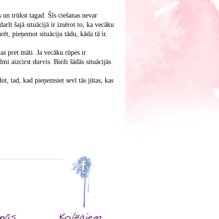
n trūkst tagad. Šīs ciešanas nevar
rīt šajā situācijā ir izsērot to, ka vecāku
urēt, pieņemot situāciju tādu, kāda tā ir.
 pret māti. Ja vecāku rūpes ir
mi aizcirst durvis. Bieži šādās situācijās
 tad, kad pieņemsiet sevī tās jūtas, kas