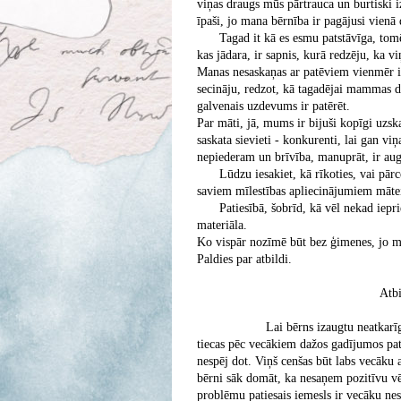
viņas draugs mūs pārtrauca un burtiski i
īpaši, jo mana bērnība ir pagājusi vienā 
Tagad it kā es esmu patstāvīga, tomē
kas jādara, ir sapnis, kurā redzēju, ka viņ
Manas nesaskaņas ar patēviem vienmēr ir 
secināju, redzot, kā tagadējai mammas dr
galvenais uzdevums ir patērēt.
Par māti, jā, mums ir bijuši kopīgi uzsk
saskata sievieti - konkurenti, lai gan v
nepiederam un brīvība, manuprāt, ir aug
Lūdzu iesakiet, kā rīkoties, vai pārc
saviem mīlestības apliecinājumiem māte
Patiesībā, šobrīd, kā vēl nekad iepr
materiāla.
Ko vispār nozīmē būt bez ģimenes, jo man
Paldies par atbildi.
Atbilde
Lai bērns izaugtu neatkarīgs, viņ
tiecas pēc vecākiem dažos gadījumos pat 
nespēj dot. Viņš cenšas būt labs vecāku a
bērni sāk domāt, ka nesaņem pozitīvu vēr
problēmu patiesais iemesls ir vecāku nes