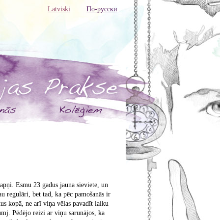
Latviski
По-русски
 sapņi. Esmu 23 gadus jauna sieviete, un
jau regulāri, bet tad, ka pēc pamošanās ir
us kopā, ne arī viņa vēlas pavadīt laiku
umj. Pēdējo reizi ar viņu sarunājos, ka