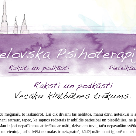
aču mēģināšu to izskaidrot. Lai cik dīvaini tas neliktos, manu dzīvi noteikuši ir
ni satrauc, tāpēc, ka sapņos redzētais ir atbildis patiesībai un piepildījies, ne 
 Man ir ļoti nepatīkamas attiecības ar māti, dzīvojam tuvu, taču nepavadām svētk
a un vientuļa, arī cilvēki no malas ir neizpratnē, kādēļ māte mani ignorē un atst