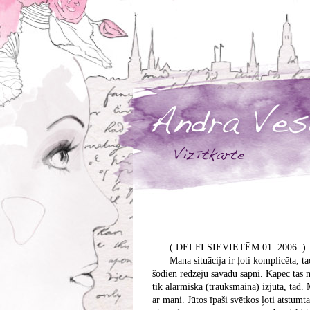
( DELFI SIEVIETĒM 01. 2006. )
Mana situācija ir ļoti komplicēta, t
šodien redzēju savādu sapni. Kāpēc tas ma
tik alarmiska (trauksmaina) izjūta, tad.
ar mani. Jūtos īpaši svētkos ļoti atstumt