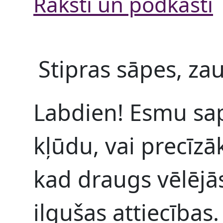
Raksti un podkāsti
Stipras sāpes, zau
Labdien! Esmu sap
kļūdu, vai precīzāk
kad draugs vēlējā
ilgušas attiecības