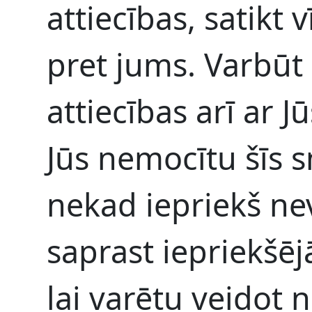
attiecības, satikt v
pret jums. Varbūt
attiecības arī ar J
Jūs nemocītu šīs s
nekad iepriekš neva
saprast iepriekšēj
lai varētu veidot 