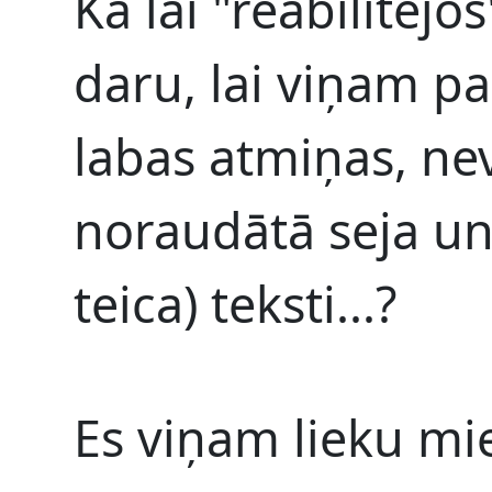
Kā lai "reabilitējo
daru, lai viņam p
labas atmiņas, ne
noraudātā seja un 
teica) teksti...?
Es viņam lieku mi