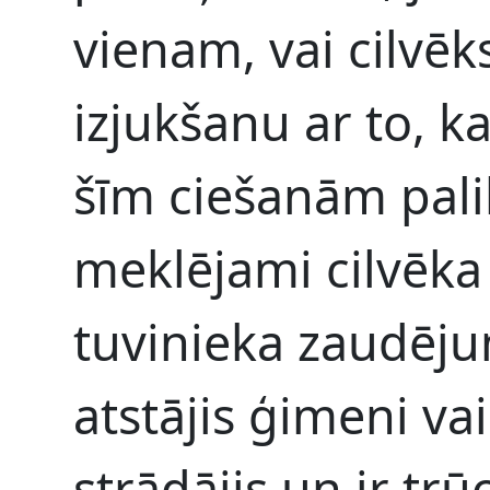
vienam, vai cilvēks
izjukšanu ar to, ka
šīm ciešanām palik
meklējami cilvēka 
tuvinieka zaudēj
atstājis ģimeni va
strādājis un ir trū