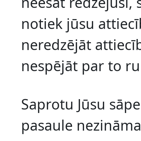
neesat redzējusi, s
notiek jūsu attiec
neredzējāt attiecī
nespējāt par to ru
Saprotu Jūsu sāpe
pasaule nezināma 