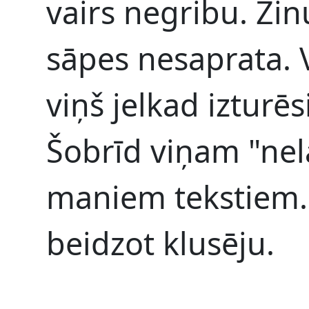
vairs negribu. Zi
sāpes nesaprata. V
viņš jelkad izturēs
Šobrīd viņam "nel
maniem tekstiem.
beidzot klusēju.