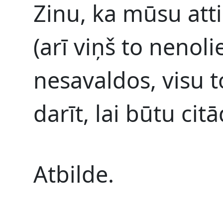
Zinu, ka mūsu att
(arī viņš to nenoli
nesavaldos, visu t
darīt, lai būtu citā
Atbilde.