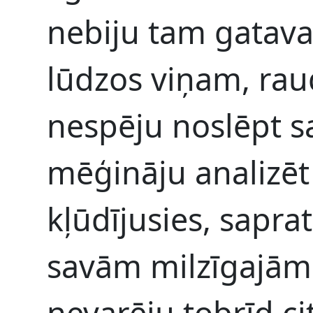
nebiju tam gatava
lūdzos viņam, rau
nespēju noslēpt s
mēģināju analizēt
kļūdījusies, sapra
savām milzīgajām 
nevarēju tobrīd ci