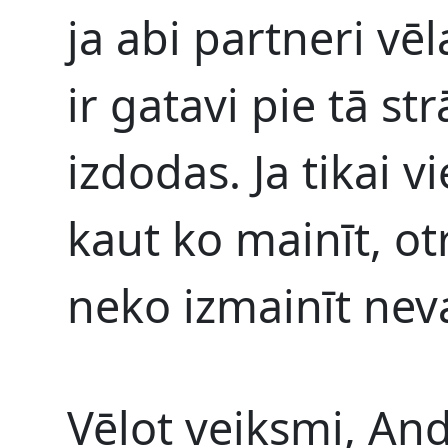
ja abi partneri vēl
ir gatavi pie tā str
izdodas. Ja tikai v
kaut ko mainīt, ot
neko izmainīt neva
Vēlot veiksmi, And