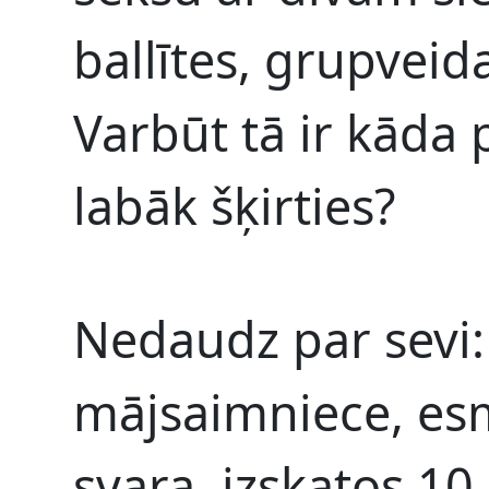
ballītes, grupveid
Varbūt tā ir kāda
labāk šķirties?
Nedaudz par sevi
mājsaimniece, esm
svara, izskatos 1