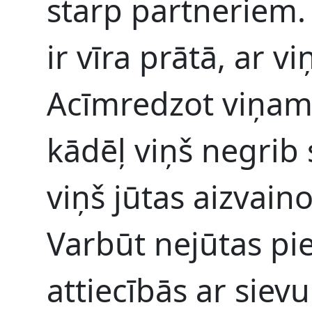
starp partneriem. 
ir vīra prātā, ar vi
Acīmredzot viņam i
kādēļ viņš negrib 
viņš jūtas aizvain
Varbūt nejūtas pie
attiecībās ar sievu