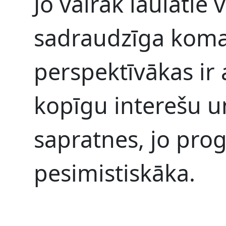
Jo vairāk laulātie 
sadraudzīga koma
perspektīvākas ir 
kopīgu interešu u
sapratnes, jo prog
pesimistiskāka.