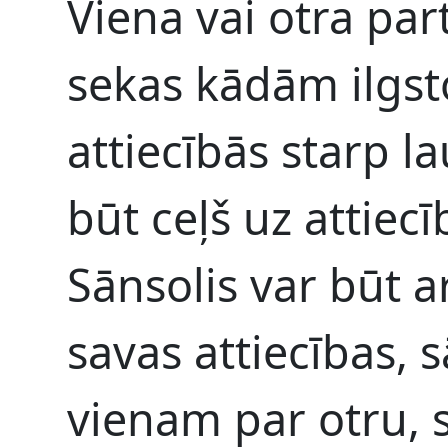
Viena vai otra part
sekas kādām ilg
attiecībās starp l
būt ceļš uz attie
Sānsolis var būt a
savas attiecības, s
vienam par otru, s