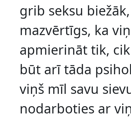
grib seksu biežāk, 
mazvērtīgs, ka viņ
apmierināt tik, cik
būt arī tāda psih
viņš mīl savu siev
nodarboties ar vi