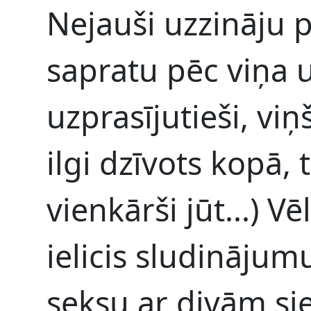
Nejauši uzzināju p
sapratu pēc viņa 
uzprasījutieši, viņš
ilgi dzīvots kopā, 
vienkārši jūt...) Vē
ielicis sludinājum
seksu ar divām si