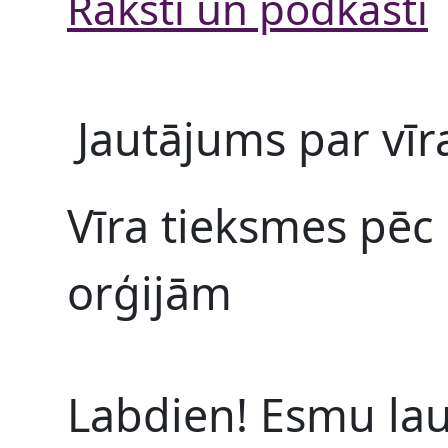
Raksti un podkāsti
Jautājums par vīr
Vīra tieksmes pēc
orģijām
Labdien! Esmu lau